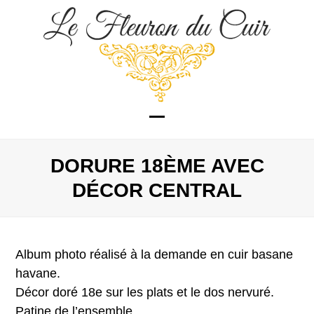
Skip
to
content
Open
Close
mobile
mobile
DORURE 18ÈME AVEC
menu
menu
DÉCOR CENTRAL
Album photo réalisé à la demande en cuir basane
havane.
Décor doré 18e sur les plats et le dos nervuré.
Patine de l’ensemble.