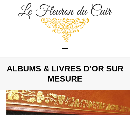
Skip
to
content
Open
Close
mobile
mobile
ALBUMS & LIVRES D’OR SUR
menu
menu
MESURE