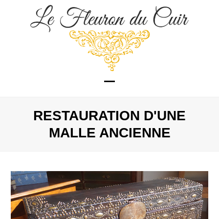
Skip
to
content
Open
Close
mobile
mobile
RESTAURATION D'UNE
menu
menu
MALLE ANCIENNE