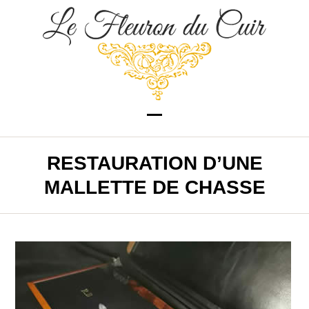
Skip
to
content
Open
Close
mobile
mobile
RESTAURATION D’UNE
menu
menu
MALLETTE DE CHASSE