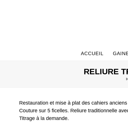
Skip
to
content
ACCUEIL
GAIN
RELIURE T
Restauration et mise à plat des cahiers anciens à
Couture sur 5 ficelles. Reliure traditionnelle av
Titrage à la demande.