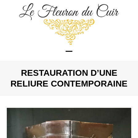
Skip
to
content
Open
Close
mobile
mobile
RESTAURATION D’UNE
menu
menu
RELIURE CONTEMPORAINE